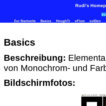
Rudi's Homep
En
Zur Startseite
Basics
HoughTr
oFlow
ovlDen
Basics
Beschreibung:
Elementare
von Monochrom- und Farb
Bildschirmfotos: