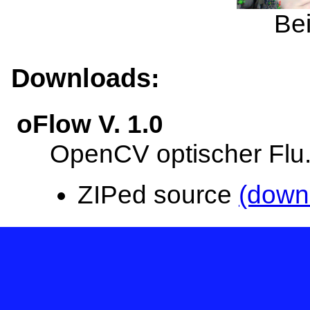
Bei
Downloads:
oFlow V. 1.0
OpenCV optischer Flu
ZIPed source
(down
ovlDen